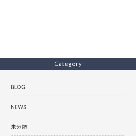
ac
w
有
e
itt
b
er
o
o
k
Category
BLOG
NEWS
未分類