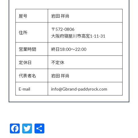
屋号
岩田 祥尚
〒572-0806
住所
大阪府寝屋川市高宮1-11-31
営業時間
終日18:00～22:00
定休日
不定休
代表者名
岩田 祥尚
E-mail
info@Gbrand-paddyrock.com
F
T
共