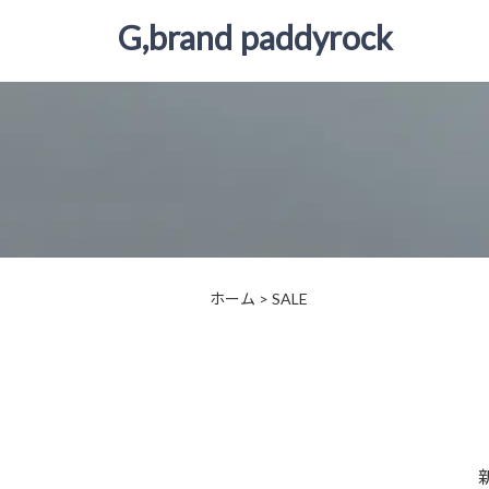
G,brand paddyrock
ホーム
>
SALE